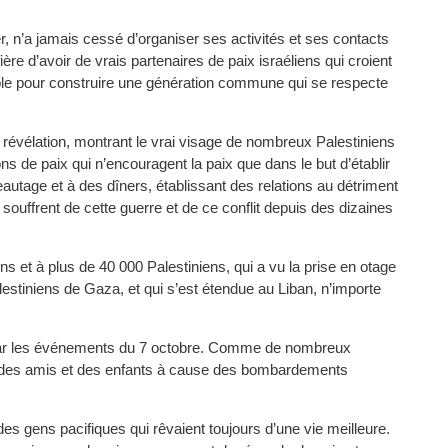
er, n’a jamais cessé d’organiser ses activités et ses contacts
ière d’avoir de vrais partenaires de paix israéliens qui croient
ble pour construire une génération commune qui se respecte
révélation, montrant le vrai visage de nombreux Palestiniens
ions de paix qui n’encouragent la paix que dans le but d’établir
autage et à des dîners, établissant des relations au détriment
 souffrent de cette guerre et de ce conflit depuis des dizaines
ens et à plus de 40 000 Palestiniens, qui a vu la prise en otage
estiniens de Gaza, et qui s’est étendue au Liban, n’importe
e par les événements du 7 octobre. Comme de nombreux
es, des amis et des enfants à cause des bombardements
 des gens pacifiques qui rêvaient toujours d’une vie meilleure.