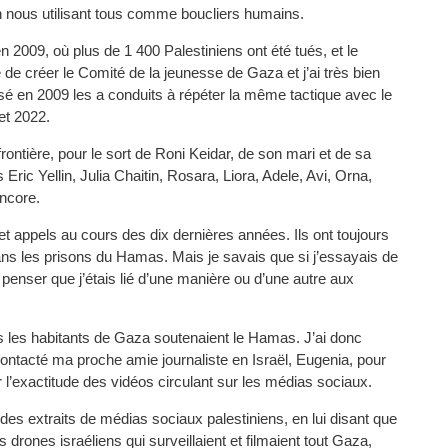
en nous utilisant tous comme boucliers humains.
n 2009, où plus de 1 400 Palestiniens ont été tués, et le
 de créer le Comité de la jeunesse de Gaza et j’ai très bien
é en 2009 les a conduits à répéter la même tactique avec le
et 2022.
rontière, pour le sort de Roni Keidar, de son mari et de sa
 Eric Yellin, Julia Chaitin, Rosara, Liora, Adele, Avi, Orna,
encore.
t appels au cours des dix dernières années. Ils ont toujours
dans les prisons du Hamas. Mais je savais que si j’essayais de
t penser que j’étais lié d’une manière ou d’une autre aux
s les habitants de Gaza soutenaient le Hamas. J’ai donc
i contacté ma proche amie journaliste en Israël, Eugenia, pour
er l’exactitude des vidéos circulant sur les médias sociaux.
 des extraits de médias sociaux palestiniens, en lui disant que
drones israéliens qui surveillaient et filmaient tout Gaza,