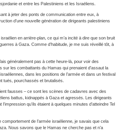
rdanie et entre les Palestiniens et les Israéliens.
sant à jeter des ponts de communication entre eux, à
ruction d’une nouvelle génération de dirigeants palestiniens
sraélien en arrière-plan, ce qui m’a incité à dire que son bruit
guerres à Gaza. Comme d’habitude, je me suis réveillé tôt, à
ais généralement pas à cette heure-là, pour voir des
s sur les combattants du Hamas qui prenaient d’assaut la
ns israéliennes, dans les positions de l’armée et dans un festival
nt tués, pourchassés et brutalisés.
étaient fausses – ce sont les scènes de cadavres avec des
aéliens battus, kidnappés à Gaza et agressés. Les dirigeants
 l’impression qu’ils étaient à quelques minutes d’atteindre Tel
le comportement de l’armée israélienne, je savais que cela
e Gaza. Nous savons que le Hamas ne cherche pas et n’a