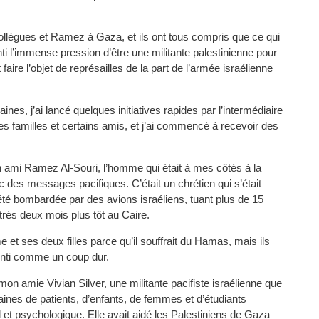
lègues et Ramez à Gaza, et ils ont tous compris que ce qui
nti l’immense pression d’être une militante palestinienne pour
ire l’objet de représailles de la part de l’armée israélienne
ines, j’ai lancé quelques initiatives rapides par l’intermédiaire
s familles et certains amis, et j’ai commencé à recevoir des
on ami Ramez Al-Souri, l’homme qui était à mes côtés à la
 des messages pacifiques. C’était un chrétien qui s’était
 été bombardée par des avions israéliens, tuant plus de 15
rés deux mois plus tôt au Caire.
e et ses deux filles parce qu’il souffrait du Hamas, mais ils
ssenti comme un coup dur.
n amie Vivian Silver, une militante pacifiste israélienne que
izaines de patients, d’enfants, de femmes et d’étudiants
l et psychologique. Elle avait aidé les Palestiniens de Gaza