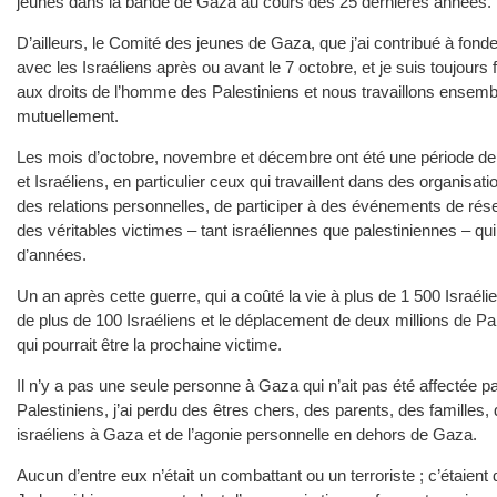
jeunes dans la bande de Gaza au cours des 25 dernières années.
D’ailleurs, le Comité des jeunes de Gaza, que j’ai contribué à fond
avec les Israéliens après ou avant le 7 octobre, et je suis toujours f
aux droits de l’homme des Palestiniens et nous travaillons ensem
mutuellement.
Les mois d’octobre, novembre et décembre ont été une période de 
et Israéliens, en particulier ceux qui travaillent dans des organisat
des relations personnelles, de participer à des événements de rése
des véritables victimes – tant israéliennes que palestiniennes – qui
d’années.
Un an après cette guerre, qui a coûté la vie à plus de 1 500 Israéli
de plus de 100 Israéliens et le déplacement de deux millions de Pal
qui pourrait être la prochaine victime.
Il n’y a pas une seule personne à Gaza qui n’ait pas été affecté
Palestiniens, j’ai perdu des êtres chers, des parents, des famill
israéliens à Gaza et de l’agonie personnelle en dehors de Gaza.
Aucun d’entre eux n’était un combattant ou un terroriste ; c’étaient