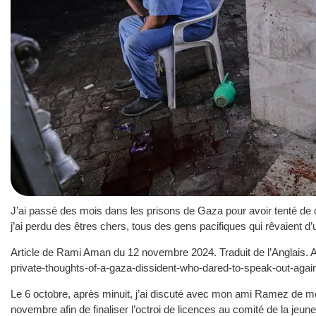
J’ai passé des mois dans les prisons de Gaza pour avoir tenté de c
j’ai perdu des êtres chers, tous des gens pacifiques qui rêvaient d’
Article de Rami Aman du 12 novembre 2024. Traduit de l’Anglais. A 
private-thoughts-of-a-gaza-dissident-who-dared-to-speak-out-aga
Le 6 octobre, après minuit, j’ai discuté avec mon ami Ramez de m
novembre afin de finaliser l’octroi de licences au comité de la jeu