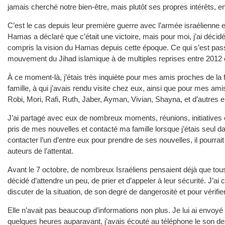
jamais cherché notre bien-être, mais plutôt ses propres intérêts, 
C’est le cas depuis leur première guerre avec l’armée israélienne e
Hamas a déclaré que c’était une victoire, mais pour moi, j’ai décidé
compris la vision du Hamas depuis cette époque. Ce qui s’est pass
mouvement du Jihad islamique à de multiples reprises entre 2012 
À ce moment-là, j’étais très inquiète pour mes amis proches de la f
famille, à qui j’avais rendu visite chez eux, ainsi que pour mes amis
Robi, Mori, Rafi, Ruth, Jaber, Ayman, Vivian, Shayna, et d’autres 
J’ai partagé avec eux de nombreux moments, réunions, initiatives e
pris de mes nouvelles et contacté ma famille lorsque j’étais seul 
contacter l’un d’entre eux pour prendre de ses nouvelles, il pourrai
auteurs de l’attentat.
Avant le 7 octobre, de nombreux Israéliens pensaient déjà que tou
décidé d’attendre un peu, de prier et d’appeler à leur sécurité. J’a
discuter de la situation, de son degré de dangerosité et pour vérifi
Elle n’avait pas beaucoup d’informations non plus. Je lui ai envoyé
quelques heures auparavant, j’avais écouté au téléphone le son des 