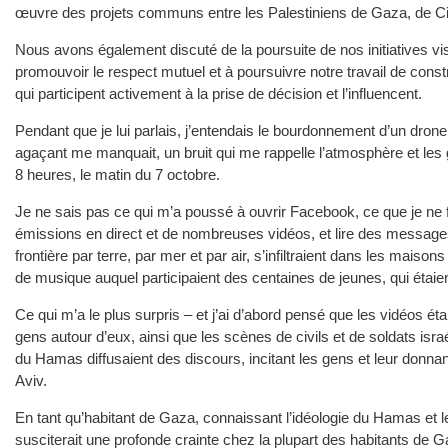
œuvre des projets communs entre les Palestiniens de Gaza, de Cisjo
Nous avons également discuté de la poursuite de nos initiatives vi
promouvoir le respect mutuel et à poursuivre notre travail de const
qui participent activement à la prise de décision et l’influencent.
Pendant que je lui parlais, j’entendais le bourdonnement d’un drone i
agaçant me manquait, un bruit qui me rappelle l’atmosphère et les 
8 heures, le matin du 7 octobre.
Je ne sais pas ce qui m’a poussé à ouvrir Facebook, ce que je ne f
émissions en direct et de nombreuses vidéos, et lire des message
frontière par terre, par mer et par air, s’infiltraient dans les maiso
de musique auquel participaient des centaines de jeunes, qui étaie
Ce qui m’a le plus surpris – et j’ai d’abord pensé que les vidéos 
gens autour d’eux, ainsi que les scènes de civils et de soldats isr
du Hamas diffusaient des discours, incitant les gens et leur donnant
Aviv.
En tant qu’habitant de Gaza, connaissant l’idéologie du Hamas et 
susciterait une profonde crainte chez la plupart des habitants d