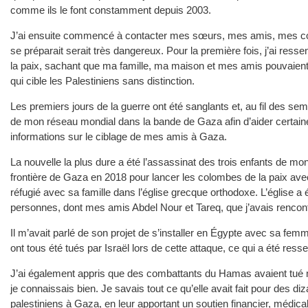
comme ils le font constamment depuis 2003.
J’ai ensuite commencé à contacter mes sœurs, mes amis, mes col
se préparait serait très dangereux. Pour la première fois, j’ai resse
la paix, sachant que ma famille, ma maison et mes amis pouvaient fa
qui cible les Palestiniens sans distinction.
Les premiers jours de la guerre ont été sanglants et, au fil des sema
de mon réseau mondial dans la bande de Gaza afin d’aider certaine
informations sur le ciblage de mes amis à Gaza.
La nouvelle la plus dure a été l’assassinat des trois enfants de m
frontière de Gaza en 2018 pour lancer les colombes de la paix avec
réfugié avec sa famille dans l’église grecque orthodoxe. L’église a
personnes, dont mes amis Abdel Nour et Tareq, que j’avais rencont
Il m’avait parlé de son projet de s’installer en Égypte avec sa femm
ont tous été tués par Israël lors de cette attaque, ce qui a été re
J’ai également appris que des combattants du Hamas avaient tué mo
je connaissais bien. Je savais tout ce qu’elle avait fait pour des d
palestiniens à Gaza, en leur apportant un soutien financier, médica