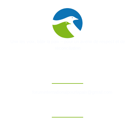
Unir les voix, bâtir la paix – pour un avenir de respect et de
réconciliation
Contact
foruminternationalpourlapaix@gmail.com
Liens Rapides
Accueil
A Propos