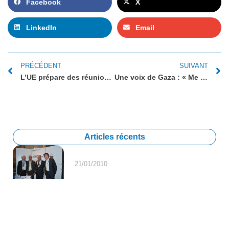
Facebook
X
LinkedIn
Email
PRÉCÉDENT
SUIVANT
L’UE prépare des réunions avec Israël et l’Autorité palestinienne
Une voix de Gaza : « Me demander si je condamne le Hamas est une insulte ».
Articles récents
21/01/2010