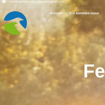
foruminternationalpourlapaix@gmail.com
Accueil
Qui sommes-nous
Fe