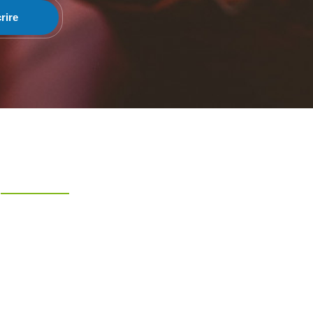
rire
Liens Rapides
Accueil
A Propos
Evenements
Articles
Faire un don