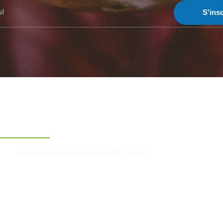
S'insc
Contact
foruminternationalpourlapaix@gmail.com