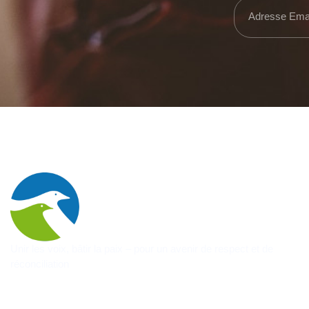
Unir les voix, bâtir la paix – pour un avenir de respect et de
réconciliation