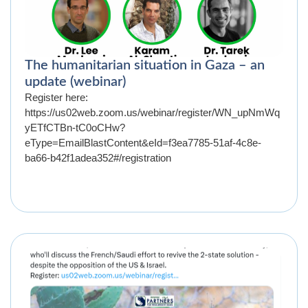
The humanitarian situation in Gaza – an
update (webinar)
Register here:
https://us02web.zoom.us/webinar/register/WN_upNmWq
yETfCTBn-tC0oCHw?
eType=EmailBlastContent&eId=f3ea7785-51af-4c8e-
ba66-b42f1adea352#/registration