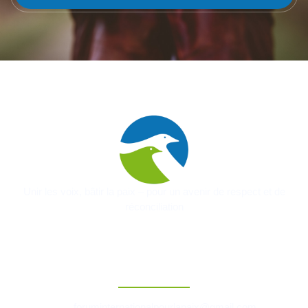
Unir les voix, bâtir la paix – pour un avenir de respect et de
réconciliation
Contact
foruminternationalpourlapaix@gmail.com