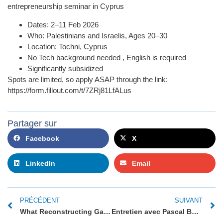
entrepreneurship seminar in Cyprus
Dates: 2–11 Feb 2026
Who: Palestinians and Israelis, Ages 20–30
Location: Tochni, Cyprus
No Tech background needed , English is required
Significantly subsidized
Spots are limited, so apply ASAP through the link:
https://form.fillout.com/t/7ZRj81LfALus
Partager sur
Facebook
X
LinkedIn
Email
PRÉCÉDENT
SUIVANT
What Reconstructing Gaza Really Means – The Atlantic – Samer Sinijlawi
Entretien avec Pascal Boniface : Proche-Orient, à la recherche de la paix. Désespérément.