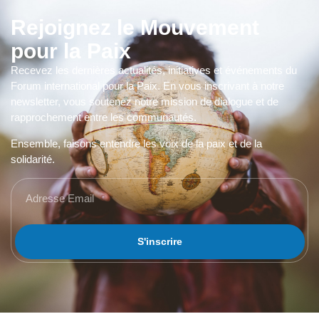
Rejoignez le Mouvement
pour la Paix
Recevez les dernières actualités, initiatives et événements du
Forum international pour la Paix. En vous inscrivant à notre
newsletter, vous soutenez notre mission de dialogue et de
rapprochement entre les communautés.
Ensemble, faisons entendre les voix de la paix et de la
solidarité.
S'inscrire