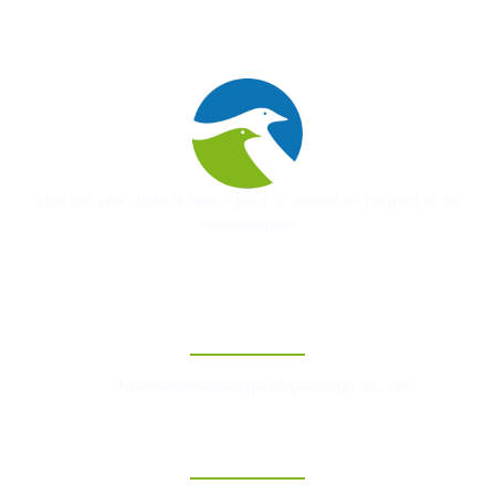
Unir les voix, bâtir la paix – pour un avenir de respect et de
réconciliation
Contact
foruminternationalpourlapaix@gmail.com
Liens Rapides