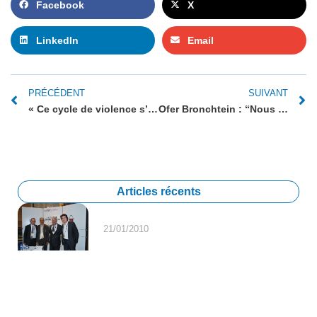
Facebook
X
LinkedIn
Email
PRÉCÉDENT
SUIVANT
« Ce cycle de violence s’explique avant tout par l’absence totale d’horizon politique »
Ofer Bronchtein : “Nous nous sommes battus ensemble pour la paix au Proche-Orient. Aujourd’hui c’est un gouffre qui nous sépare.”
Articles récents
21/01/2010