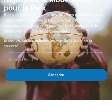
pour la Paix
Recevez les dernières actualités, initiatives et événements du
Forum international pour la Paix. En vous inscrivant à notre
newsletter, vous soutenez notre mission de dialogue et de
rapprochement entre les communautés.
Ensemble, faisons entendre les voix de la paix et de la
solidarité.
S'inscrire