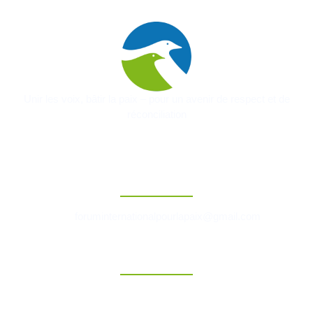
Unir les voix, bâtir la paix – pour un avenir de respect et de
réconciliation
Contact
foruminternationalpourlapaix@gmail.com
Liens Rapides
Accueil