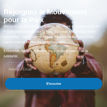
Rejoignez le Mouvement
pour la Paix
Recevez les dernières actualités, initiatives et événements du
Forum international pour la Paix. En vous inscrivant à notre
newsletter, vous soutenez notre mission de dialogue et de
rapprochement entre les communautés.
Ensemble, faisons entendre les voix de la paix et de la
solidarité.
S'inscrire