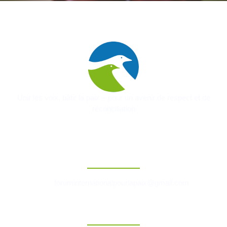
Unir les voix, bâtir la paix – pour un avenir de respect et de
réconciliation
Contact
foruminternationalpourlapaix@gmail.com
Liens Rapides