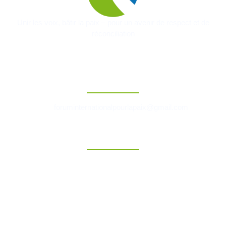
Unir les voix, bâtir la paix – pour un avenir de respect et de
réconciliation
Contact
foruminternationalpourlapaix@gmail.com
Liens Rapides
Accueil
A Propos
Evenements
Articles
Faire un don