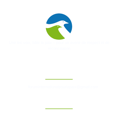
Unir les voix, bâtir la paix – pour un avenir de respect et de
réconciliation
Contact
foruminternationalpourlapaix@gmail.com
Liens Rapides
Accueil