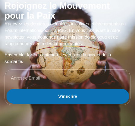
Rejoignez le Mouvement
pour la Paix
Recevez les dernières actualités, initiatives et événements du
Forum international pour la Paix. En vous inscrivant à notre
newsletter, vous soutenez notre mission de dialogue et de
rapprochement entre les communautés.
Ensemble, faisons entendre les voix de la paix et de la
solidarité.
S'inscrire