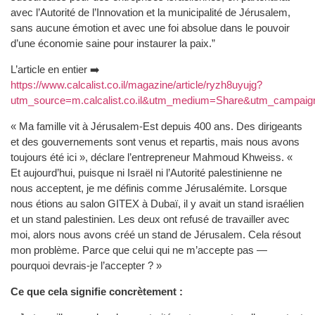
avec l’Autorité de l’Innovation et la municipalité de Jérusalem,
sans aucune émotion et avec une foi absolue dans le pouvoir
d’une économie saine pour instaurer la paix.”
L’article en entier ➡️
https://www.calcalist.co.il/magazine/article/ryzh8uyujg?
utm_source=m.calcalist.co.il&utm_medium=Share&utm_campai
« Ma famille vit à Jérusalem-Est depuis 400 ans. Des dirigeants
et des gouvernements sont venus et repartis, mais nous avons
toujours été ici », déclare l’entrepreneur Mahmoud Khweiss. «
Et aujourd’hui, puisque ni Israël ni l’Autorité palestinienne ne
nous acceptent, je me définis comme Jérusalémite. Lorsque
nous étions au salon GITEX à Dubaï, il y avait un stand israélien
et un stand palestinien. Les deux ont refusé de travailler avec
moi, alors nous avons créé un stand de Jérusalem. Cela résout
mon problème. Parce que celui qui ne m’accepte pas —
pourquoi devrais-je l’accepter ? »
Ce que cela signifie concrètement :