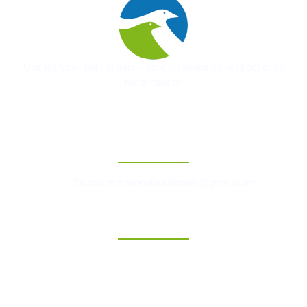
Unir les voix, bâtir la paix – pour un avenir de respect et de
réconciliation
Contact
foruminternationalpourlapaix@gmail.com
Liens Rapides
Accueil
A Propos
Evenements