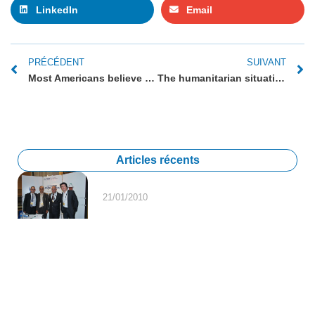
LinkedIn
Email
PRÉCÉDENT
SUIVANT
Most Americans believe countries should recognize Palestinian state, Reuters/Ipsos poll finds
The humanitarian situation in Gaza – an update (webinar)
Articles récents
21/01/2010