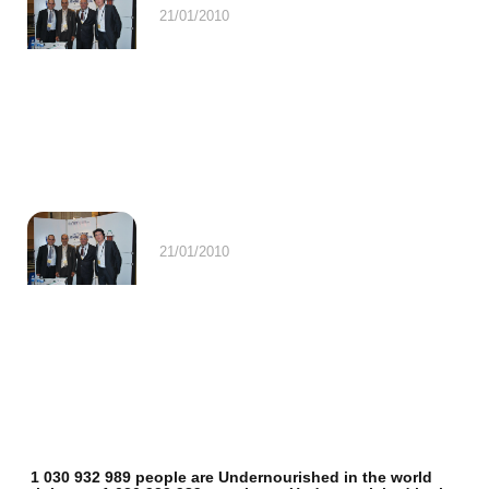
21/01/2010
21/01/2010
1 030 932 989 people are Undernourished in the world