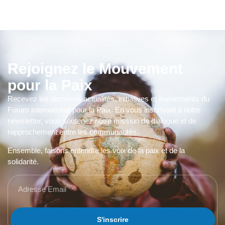
Rejoignez le Mouvement
pour la Paix
Recevez les dernières actualités, initiatives et événements du
Forum international pour la Paix. En vous inscrivant à notre
newsletter, vous soutenez notre mission de dialogue et de
rapprochement entre les communautés.
Ensemble, faisons entendre les voix de la paix et de la
solidarité.
S'inscrire