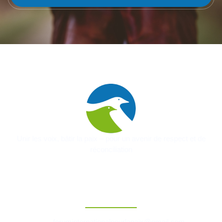
Unir les voix, bâtir la paix – pour un avenir de respect et de
réconciliation
Contact
foruminternationalpourlapaix@gmail.com