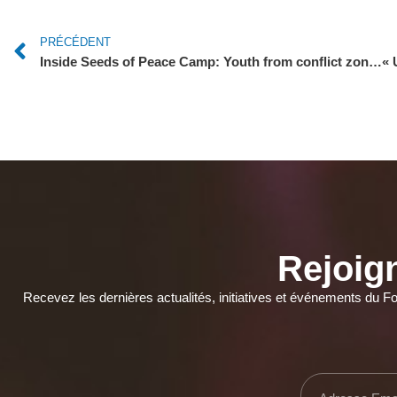
PRÉCÉDENT
Inside Seeds of Peace Camp: Youth from conflict zones set differences aside to heal together
Rejoig
Recevez les dernières actualités, initiatives et événements du F