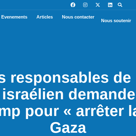
Evenements
Articles
Nous contacter
Nous soutenir
s responsables de l
 israélien demande
p pour « arrêter l
Gaza