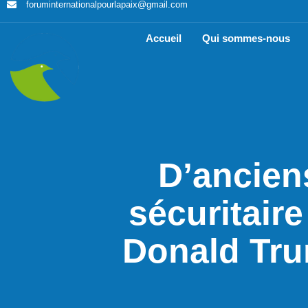
foruminternationalpourlapaix@gmail.com
Accueil
Qui sommes-nous
D’ancien
sécuritaire
Donald Trum