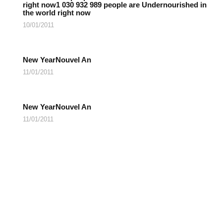
right now1 030 932 989 people are Undernourished in
the world right now
10/01/2011
New YearNouvel An
11/01/2011
New YearNouvel An
11/01/2011