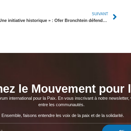
SUIVANT
« Une initiative historique » : Ofer Bronchtein défend la reconnaissance d’un État palestinien par la France
nez le Mouvement pour l
orum international pour la Paix. En vous inscrivant à notre newslette
entre les communautés.
Ensemble, faisons entendre les voix de la paix et de la solidarité.