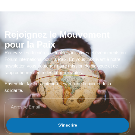
Rejoignez le Mouvement
pour la Paix
Recevez les dernières actualités, initiatives et événements du
Forum international pour la Paix. En vous inscrivant à notre
newsletter, vous soutenez notre mission de dialogue et de
rapprochement entre les communautés.
Ensemble, faisons entendre les voix de la paix et de la
solidarité.
S'inscrire