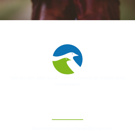
Unir les voix, bâtir la paix – pour un avenir de respect et de
réconciliation
Contact
foruminternationalpourlapaix@gmail.com