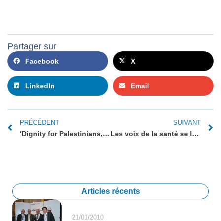
Partager sur
Facebook
X
LinkedIn
Email
PRÉCÉDENT
SUIVANT
‘Dignity for Palestinians, security for Israelis’: France’s special envoy on Israel-Palestine – Al Jazeera
Les voix de la santé se lèvent pour Gaza
Articles récents
21/01/2010