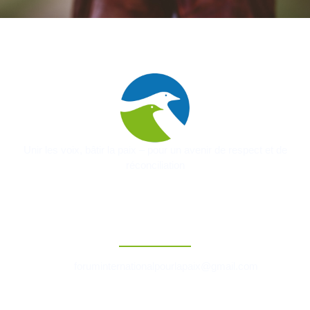
Unir les voix, bâtir la paix – pour un avenir de respect et de
réconciliation
Contact
foruminternationalpourlapaix@gmail.com