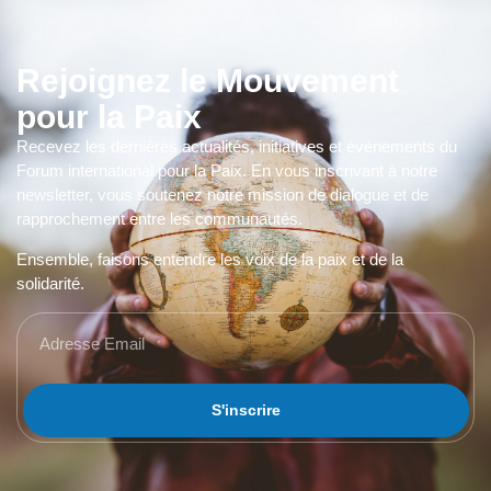
Rejoignez le Mouvement
pour la Paix
Recevez les dernières actualités, initiatives et événements du
Forum international pour la Paix. En vous inscrivant à notre
newsletter, vous soutenez notre mission de dialogue et de
rapprochement entre les communautés.
Ensemble, faisons entendre les voix de la paix et de la
solidarité.
S'inscrire