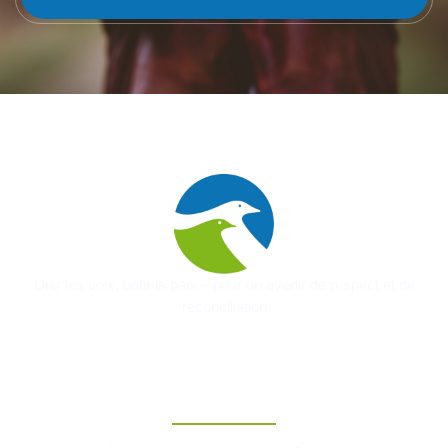
Unir les voix, bâtir la paix – pour un avenir de respect et de
réconciliation
Contact