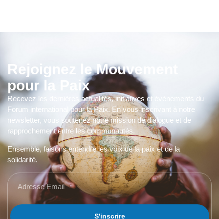
Rejoignez le Mouvement
pour la Paix
Recevez les dernières actualités, initiatives et événements du
Forum international pour la Paix. En vous inscrivant à notre
newsletter, vous soutenez notre mission de dialogue et de
rapprochement entre les communautés.
Ensemble, faisons entendre les voix de la paix et de la
solidarité.
S'inscrire