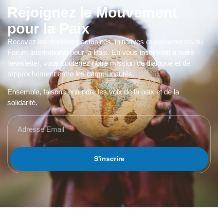
Rejoignez le Mouvement
pour la Paix
Recevez les dernières actualités, initiatives et événements du
Forum international pour la Paix. En vous inscrivant à notre
newsletter, vous soutenez notre mission de dialogue et de
rapprochement entre les communautés.
Ensemble, faisons entendre les voix de la paix et de la
solidarité.
S'inscrire