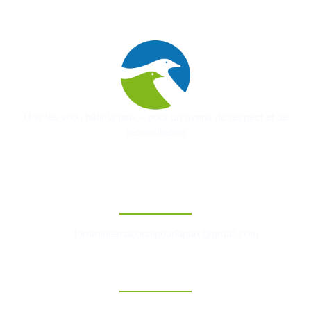
Unir les voix, bâtir la paix – pour un avenir de respect et de
réconciliation
Contact
foruminternationalpourlapaix@gmail.com
Liens Rapides
Accueil