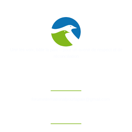
Unir les voix, bâtir la paix – pour un avenir de respect et de
réconciliation
Contact
foruminternationalpourlapaix@gmail.com
Liens Rapides
Accueil