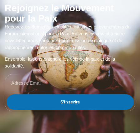
Rejoignez le Mouvement
pour la Paix
Recevez les dernières actualités, initiatives et événements du
Forum international pour la Paix. En vous inscrivant à notre
newsletter, vous soutenez notre mission de dialogue et de
rapprochement entre les communautés.
Ensemble, faisons entendre les voix de la paix et de la
solidarité.
S'inscrire