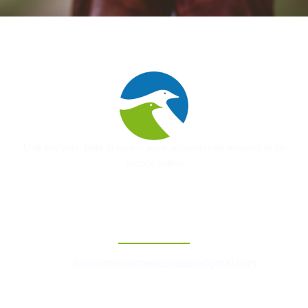
Unir les voix, bâtir la paix – pour un avenir de respect et de
réconciliation
Contact
foruminternationalpourlapaix@gmail.com