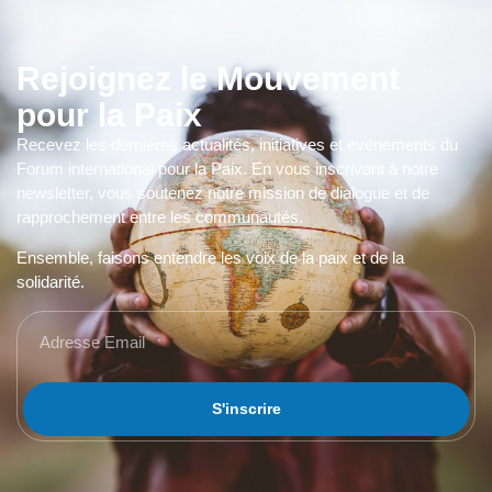
Rejoignez le Mouvement
pour la Paix
Recevez les dernières actualités, initiatives et événements du
Forum international pour la Paix. En vous inscrivant à notre
newsletter, vous soutenez notre mission de dialogue et de
rapprochement entre les communautés.
Ensemble, faisons entendre les voix de la paix et de la
solidarité.
S'inscrire