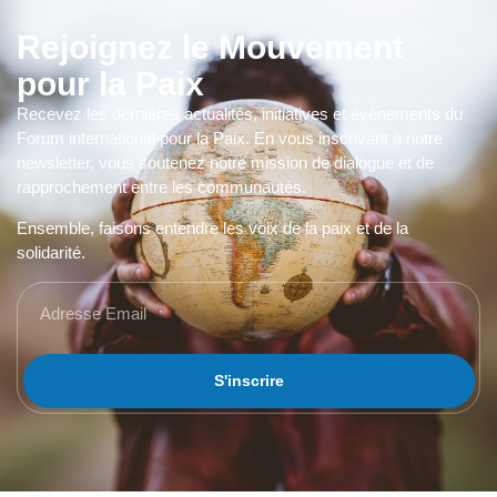
Rejoignez le Mouvement
pour la Paix
Recevez les dernières actualités, initiatives et événements du
Forum international pour la Paix. En vous inscrivant à notre
newsletter, vous soutenez notre mission de dialogue et de
rapprochement entre les communautés.
Ensemble, faisons entendre les voix de la paix et de la
solidarité.
S'inscrire