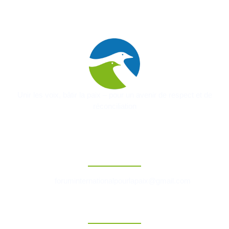
Unir les voix, bâtir la paix – pour un avenir de respect et de
réconciliation
Contact
foruminternationalpourlapaix@gmail.com
Liens Rapides