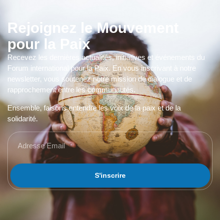
Rejoignez le Mouvement
pour la Paix
Recevez les dernières actualités, initiatives et événements du
Forum international pour la Paix. En vous inscrivant à notre
newsletter, vous soutenez notre mission de dialogue et de
rapprochement entre les communautés.
Ensemble, faisons entendre les voix de la paix et de la
solidarité.
S'inscrire