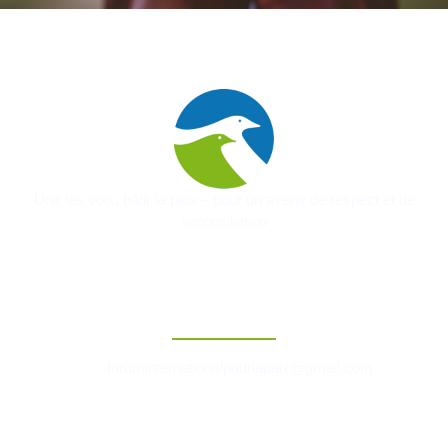
Unir les voix, bâtir la paix – pour un avenir de respect et de
réconciliation
Contact
foruminternationalpourlapaix@gmail.com
Liens Rapides